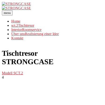
menu
Home
sct.2
Tischtresor
Interior
Roomservice
Über uns
Realisierung einer Idee
Kontakt
Tischtresor
STRONGCASE
Modell SCT.2
Ü
4