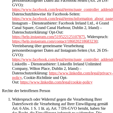
personenbezogener Daten auf Facebook-Seiten (Art. 26 DS-
GVO):
https://www.facebook.com/legal/terms/page_controller_adden
Datenschutzhinweise für Facebook-Seiten:
https://www.facebook.com/legal/terms/information_about_page
Instagram
– Diensteanbieter: Facebook Ireland Ltd., 4 Grand
Canal Square, Grand Canal Harbour, Dublin 2, Irland) –
Datenschutzerklärung/ Opt-Out:
https://help.instagram.com/519522125107875
, Widerspruch:
https://help.instagram.com/contact/186020218683230
;
Vereinbarung über gemeinsame Verarbeitung
personenbezogener Daten auf Instagram-Seiten (Art. 26 DS-
GVO):
https://www.facebook.com/legal/terms/page_controller_adden
LinkedIn
– Diensteanbieter: LinkedIn Ireland Unlimited
Company, Wilton Place, Dublin 2, Irland) –
Datenschutzerklärung:
https://www.linkedin.com/legal/privacy-
policy
, Cookie-Richtlinie und Opt-
Out:
https://www.linkedin.com/legal/cookie-policy
Rechte der betroffenen Person
Widerspruch oder Widerruf gegen die Verarbeitung Ihrer
Daten
Soweit die Verarbeitung auf Ihrer Einwilligung gemäß
Art. 6 Abs. 1 S. 1 lit. a), Art. 7 DS-GVO beruht, haben Sie
das Recht, die Einwilligung jederzeit zu widerrufen. Die