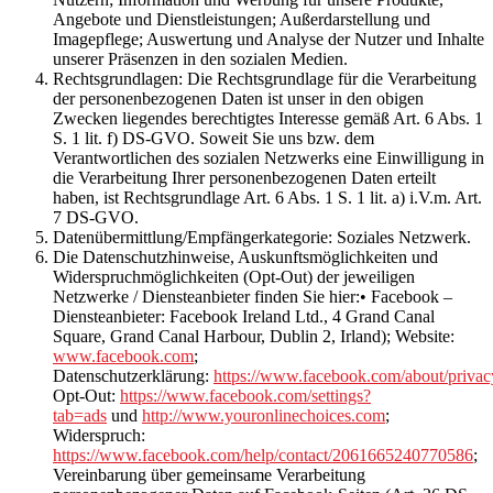
Angebote und Dienstleistungen; Außerdarstellung und
Imagepflege; Auswertung und Analyse der Nutzer und Inhalte
unserer Präsenzen in den sozialen Medien.
Rechtsgrundlagen:
Die Rechtsgrundlage für die Verarbeitung
der personenbezogenen Daten ist unser in den obigen
Zwecken liegendes berechtigtes Interesse gemäß Art. 6 Abs. 1
S. 1 lit. f) DS-GVO. Soweit Sie uns bzw. dem
Verantwortlichen des sozialen Netzwerks eine Einwilligung in
die Verarbeitung Ihrer personenbezogenen Daten erteilt
haben, ist Rechtsgrundlage Art. 6 Abs. 1 S. 1 lit. a) i.V.m. Art.
7 DS-GVO.
Datenübermittlung/Empfängerkategorie:
Soziales Netzwerk.
Die Datenschutzhinweise, Auskunftsmöglichkeiten und
Widerspruchmöglichkeiten (Opt-Out) der jeweiligen
Netzwerke / Diensteanbieter finden Sie hier:•
Facebook
–
Diensteanbieter: Facebook Ireland Ltd., 4 Grand Canal
Square, Grand Canal Harbour, Dublin 2, Irland); Website:
www.facebook.com
;
Datenschutzerklärung:
https://www.facebook.com/about/privac
Opt-Out:
https://www.facebook.com/settings?
tab=ads
und
http://www.youronlinechoices.com
;
Widerspruch:
https://www.facebook.com/help/contact/2061665240770586
;
Vereinbarung über gemeinsame Verarbeitung