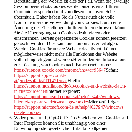
Bereitstellung der Website ist dies der Fall, wenn die jeweilige
Session beendet ist.Cookies werden ansonsten auf Ihrem
Computer gespeichert und von diesem an unsere Seite
übermittelt. Daher haben Sie als Nutzer auch die volle
Kontrolle über die Verwendung von Cookies. Durch eine
Änderung der Einstellungen in Ihrem Internetbrowser können
Sie die Übertragung von Cookies deaktivieren oder
einschränken. Bereits gespeicherte Cookies können jederzeit
gelöscht werden. Dies kann auch automatisiert erfolgen.
Werden Cookies für unsere Website deaktiviert, können
möglicherweise nicht mehr alle Funktionen der Website
vollumfänglich genutzt werden.
Hier finden Sie Informationen
zur Löschung von Cookies nach Browsern:
Chrome:
https://support.google.com/chrome/answer/95647
Safari:
https://support.apple.com/de-
at/guide/safari/sfri11471/mac
Firefox:
https://support.mozilla.org/de/kb/cookies-und-website-daten-
in-firefox-loschen
Internet Explorer:
https://support.microsoft.com/de-at/help/17442/windows-
internet-explorer-delete-manage-cookies
Microsoft Edge:
https://support.microsoft.com/de-at/help/4027947/windows-
delete-cookies
Widerspruch und „Opt-Out“:
Das Speichern von Cookies auf
Ihrer Festplatte können Sie unabhängig von einer
Einwilligung oder gesetzlichen Erlaubnis allgemein