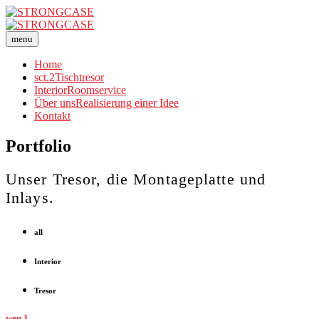
menu
Home
sct.2
Tischtresor
Interior
Roomservice
Über uns
Realisierung einer Idee
Kontakt
Portfolio
Unser Tresor, die Montageplatte und
Inlays.
all
Interior
Tresor
weu.1